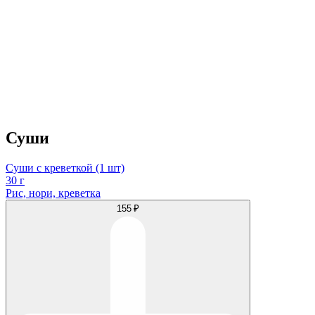
Суши
Суши с креветкой (1 шт)
30 г
Рис, нори, креветка
155 ₽