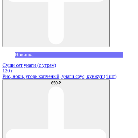
Новинка
Суши сет унаги (с угрем)
120 г
Рис, нори, угорь копченый, унаги соус, кунжут (4 шт)
650 ₽