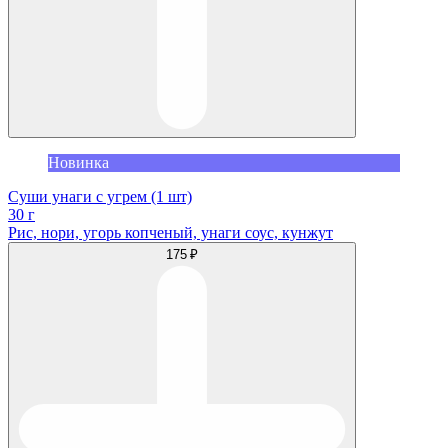
Новинка
Суши унаги с угрем (1 шт)
30 г
Рис, нори, угорь копченый, унаги соус, кунжут
175 ₽