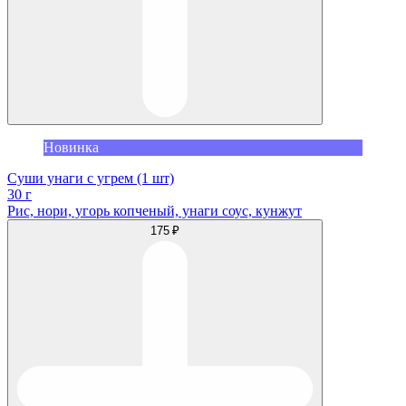
Новинка
Суши унаги с угрем (1 шт)
30 г
Рис, нори, угорь копченый, унаги соус, кунжут
175 ₽