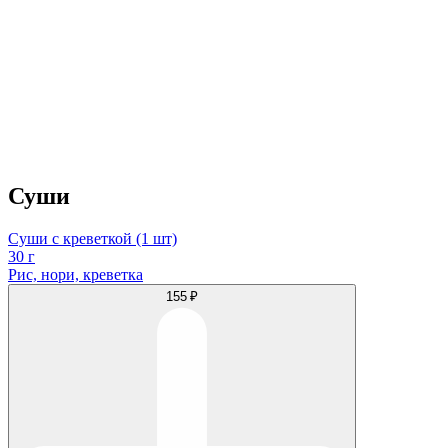
Суши
Суши с креветкой (1 шт)
30 г
Рис, нори, креветка
155 ₽