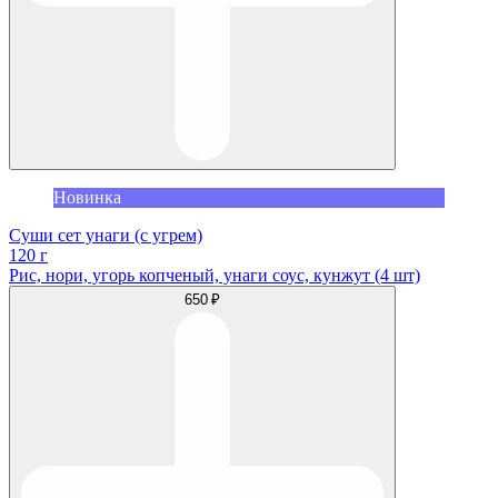
Новинка
Суши сет унаги (с угрем)
120 г
Рис, нори, угорь копченый, унаги соус, кунжут (4 шт)
650 ₽