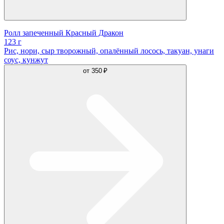
Ролл запеченный Красный Дракон
123 г
Рис, нори, сыр творожный, опалённый лосось, такуан, унаги
соус, кунжут
от
350 ₽