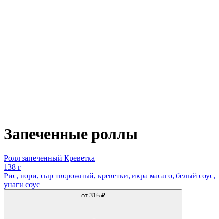
Запеченные роллы
Ролл запеченный Креветка
138 г
Рис, нори, сыр творожный, креветки, икра масаго, белый соус,
унаги соус
от
315 ₽