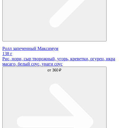
Ролл запеченный Максимум
138 г
Рис, нори, сыр творожный, угорь, креветки, огурец, икра
масаго, белый соус, унаги соус
от
360 ₽