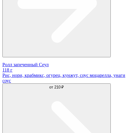
Ролл запеченный Сеул
118 г
Рис, нори, крабмикс, огурец, кунжут, соус моцарелла, унаги
соус
от
210 ₽