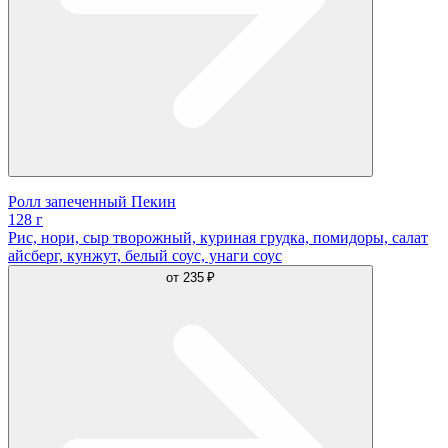
Ролл запеченный Пекин
128 г
Рис, нори, сыр творожный, куриная грудка, помидоры, салат
айсберг, кунжут, белый соус, унаги соус
от
235 ₽