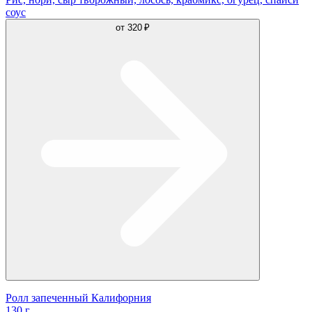
соус
от
320 ₽
Ролл запеченный Калифорния
130 г