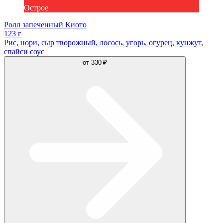
Острое
Ролл запеченный Киото
123 г
Рис, нори, сыр творожный, лосось, угорь, огурец, кунжут,
спайси соус
от
330 ₽