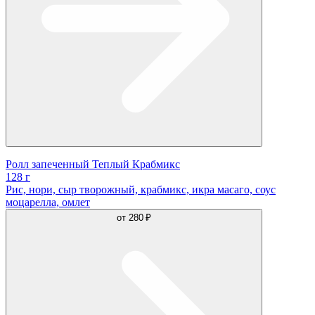
Ролл запеченный Теплый Крабмикс
128 г
Рис, нори, сыр творожный, крабмикс, икра масаго, соус
моцарелла, омлет
от
280 ₽