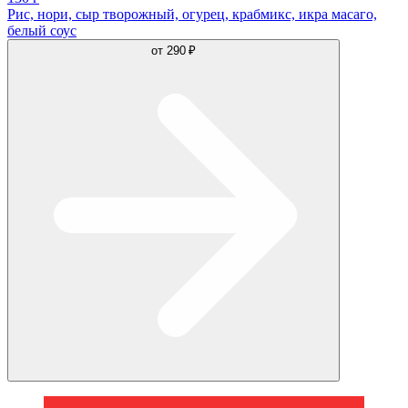
Рис, нори, сыр творожный, огурец, крабмикс, икра масаго,
белый соус
от
290 ₽