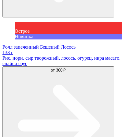
Острое
Новинка
Ролл запеченный Бешеный Лосось
138 г
Рис, нори, сыр творожный, лосось, огурец, икра масаго,
спайси соус
от
360 ₽