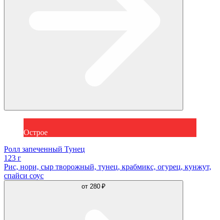
Острое
Ролл запеченный Тунец
123 г
Рис, нори, сыр творожный, тунец, крабмикс, огурец, кунжут,
спайси соус
от
280 ₽