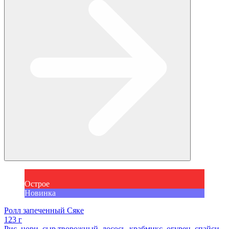
Острое
Новинка
Ролл запеченный Сяке
123 г
Рис, нори, сыр творожный, лосось, крабмикс, огурец, спайси