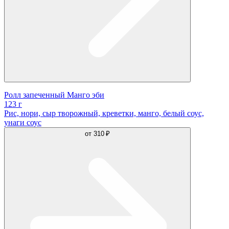
Ролл запеченный Манго эби
123 г
Рис, нори, сыр творожный, креветки, манго, белый соус,
унаги соус
от
310 ₽