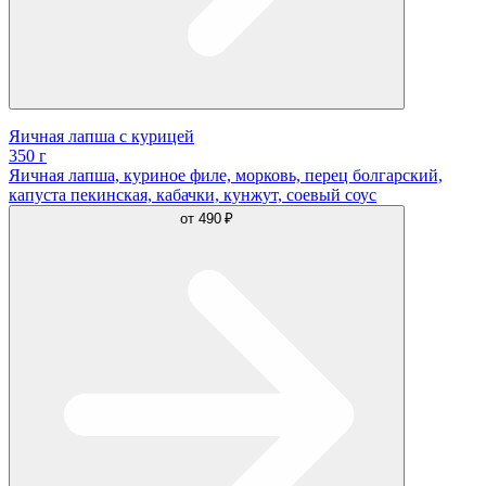
Яичная лапша с курицей
350 г
Яичная лапша, куриное филе, морковь, перец болгарский,
капуста пекинская, кабачки, кунжут, соевый соус
от
490 ₽