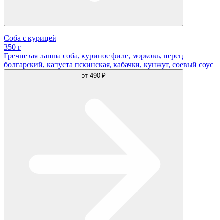
Соба с курицей
350 г
Гречневая лапша соба, куриное филе, морковь, перец
болгарский, капуста пекинская, кабачки, кунжут, соевый соус
от
490 ₽