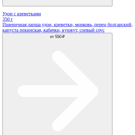
Удон с креветками
350 г
Пшеничная лапша удон, креветки, морковь, перец болгарский,
капуста пекинская, кабачки, кунжут, соевый соус
от
550 ₽