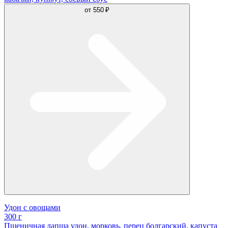
от
550 ₽
Удон с овощами
300 г
Пшеничная лапша удон, морковь, перец болгарский, капуста