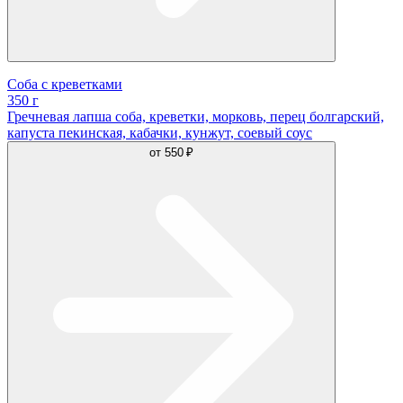
Соба с креветками
350 г
Гречневая лапша соба, креветки, морковь, перец болгарский,
капуста пекинская, кабачки, кунжут, соевый соус
от
550 ₽