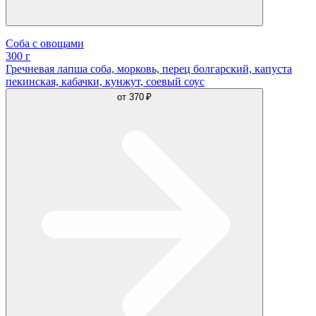
Соба с овощами
300 г
Гречневая лапша соба, морковь, перец болгарский, капуста
пекинская, кабачки, кунжут, соевый соус
от
370 ₽