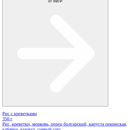
от
490 ₽
Рис с креветками
350 г
Рис, креветки, морковь, перец болгарский, капуста пекинская,
кабачки, кунжут, соевый соус