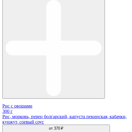
Рис с овощами
300 г
Рис, морковь, перец болгарский, капуста пекинская, кабачки,
кунжут, соевый соус
от
370 ₽