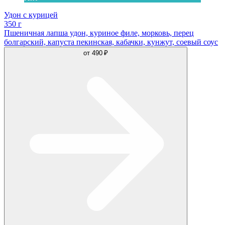
Удон с курицей
350 г
Пшеничная лапша удон, куриное филе, морковь, перец
болгарский, капуста пекинская, кабачки, кунжут, соевый соус
от
490 ₽