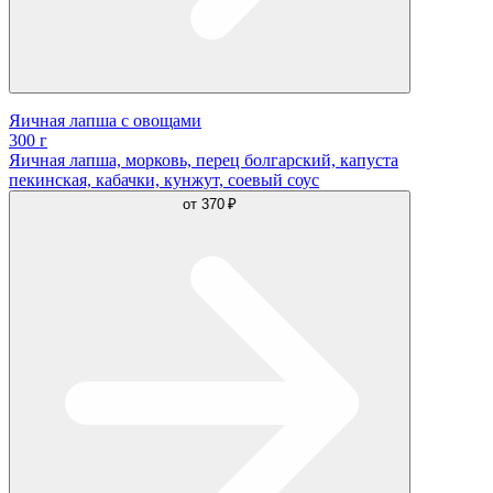
Яичная лапша с овощами
300 г
Яичная лапша, морковь, перец болгарский, капуста
пекинская, кабачки, кунжут, соевый соус
от
370 ₽