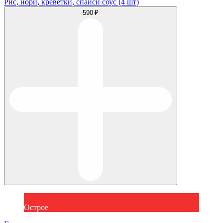
Рис, нори, креветки, спайси соус (4 шт)
590 ₽
Острое