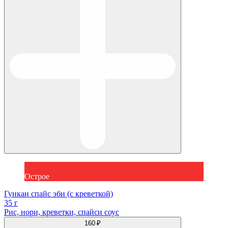
Острое
Гункан спайс эби (с креветкой)
35 г
Рис, нори, креветки, спайси соус
160 ₽