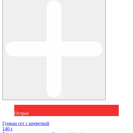
Острое
Гункан сет с креветкой
140 г