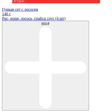
Острое
Гункан сет с лососем
140 г
Рис, нори, лосось, спайси соус (4 шт)
650 ₽