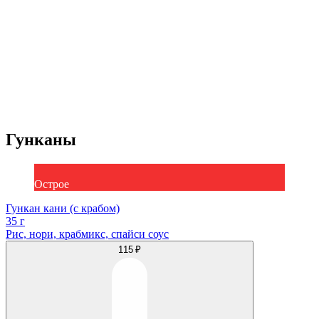
Гунканы
Острое
Гункан кани (с крабом)
35 г
Рис, нори, крабмикс, спайси соус
115 ₽