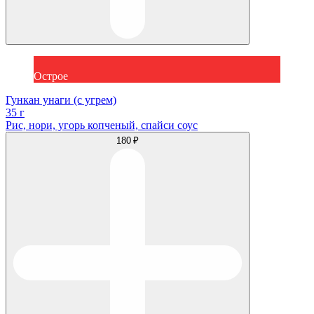
Острое
Гункан унаги (с угрем)
35 г
Рис, нори, угорь копченый, спайси соус
180 ₽