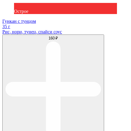
Острое
Гункан с тунцом
35 г
Рис, нори, тунец, спайси соус
160 ₽