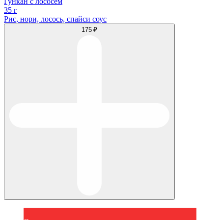
Гункан с лососем
35 г
Рис, нори, лосось, спайси соус
175 ₽