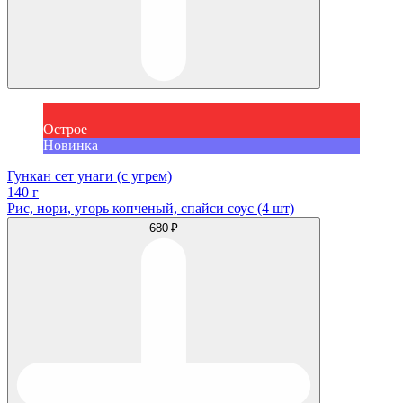
Острое
Новинка
Гункан сет унаги (с угрем)
140 г
Рис, нори, угорь копченый, спайси соус (4 шт)
680 ₽