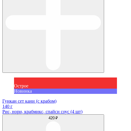
Острое
Новинка
Гункан сет кани (с крабом)
140 г
Рис, нори, крабмикс, спайси соус (4 шт)
420 ₽