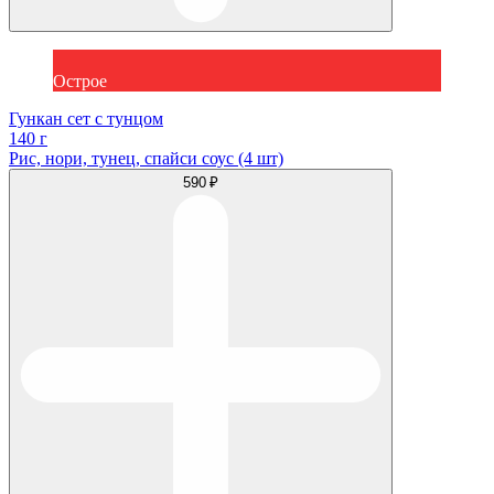
Острое
Гункан сет с тунцом
140 г
Рис, нори, тунец, спайси соус (4 шт)
590 ₽