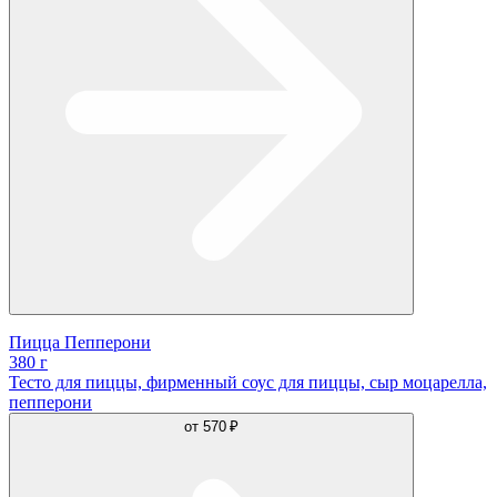
Пицца Пепперони
380 г
Тесто для пиццы, фирменный соус для пиццы, сыр моцарелла,
пепперони
от
570 ₽