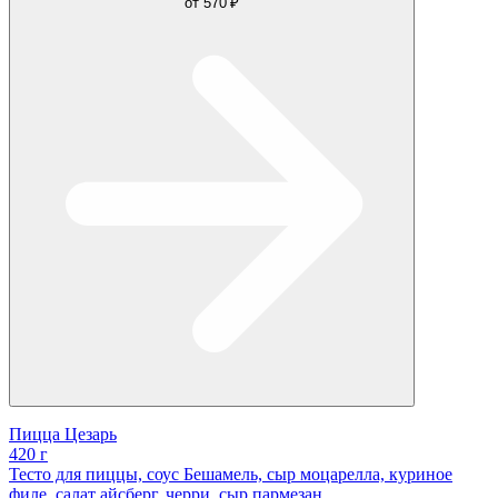
от
570 ₽
Пицца Цезарь
420 г
Тесто для пиццы, соус Бешамель, сыр моцарелла, куриное
филе, салат айсберг, черри, сыр пармезан