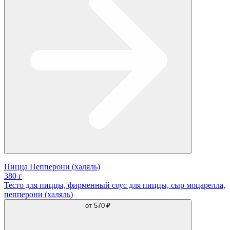
Пицца Пепперони (халяль)
380 г
Тесто для пиццы, фирменный соус для пиццы, сыр моцарелла,
пепперони (халяль)
от
570 ₽