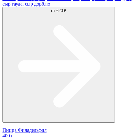
сыр гауда, сыр дорблю
от
620 ₽
Пицца Филадельфия
400 г