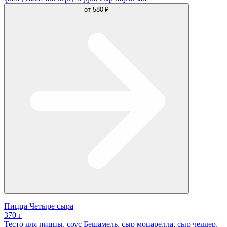
от
580 ₽
Пицца Четыре сыра
370 г
Тесто для пиццы, соус Бешамель, сыр моцарелла, сыр чеддер,