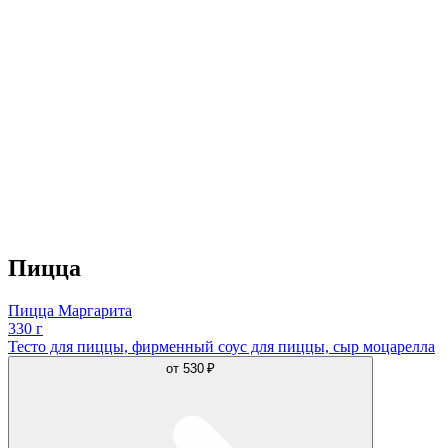
Пицца
Пицца Маргарита
330 г
Тесто для пиццы, фирменный соус для пиццы, сыр моцарелла
от
530 ₽